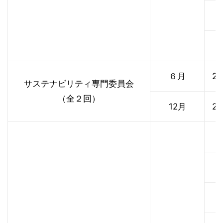
・
・
６月
2
サステナビリティ専門委員会
（全２回）
12月
2
・
・
・