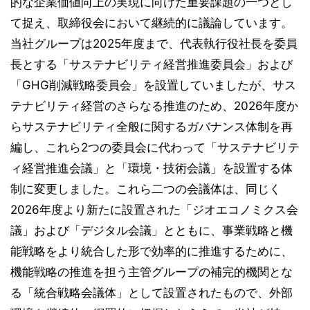
的な企業価値向上の実現に向けた重要課題の一つとし
て捉え、取締役会において継続的に議論しています。
当社グループは2025年度まで、代表執行役社長を委員
長とする「サステナビリティ経営推進委員会」および
「GHG削減戦略委員会」を設置していましたが、サス
テナビリティ経営のさらなる推進のため、2026年度か
らサステナビリティ全般に関するガバナンス体制を再
編し、これら2つの委員会に代わって「サステナビリテ
ィ経営推進会議」と「環境・技術会議」を設置する体
制に変更しました。これら二つの会議体は、同じく
2026年度より新たに設置された「ジオエコノミクス会
議」および「デジタル会議」とともに、事業戦略と機
能戦略をより統合した形で効率的に推進するために、
機能戦略の推進を担う主管グループの補完的機関とな
る「統合戦略会議体」として設置されたもので、外部