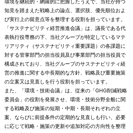
環境を継続的・網羅的に把握したうえで、当社が持つ
知見を踏まえた戦略上の論点、選択肢、優先順位およ
び実行上の留意点等を整理する役割を担っています。
「サステナビリティ経営推進会議」は、議長である代
表執行役専務の下、当社グループが特定しているマテ
リアリティ（サステナビリティ重要課題）の各課題に
対する管掌部門の担当役員及び事業部門の担当役員で
構成されており、当社グループのサステナビリティ経
営の推進に関する中長期的な方針、戦略及び重要施策
の立案又は見直しを行う役割を担っています。
また、「環境・技術会議」は、従来の「GHG削減戦略
委員会」の役割を発展させ、環境・技術分野全般に関
する戦略及び施策の短期・中期・長期それぞれの立
案、ならびに前提条件の定期的な見直しも行い、必要
に応じて戦略・施策の更新や追加対応の方向性を整理