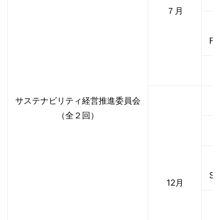
７月
・
F
・
サステナビリティ経営推進委員会
・
（全２回）
・
・
S
12月
・