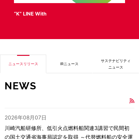
“K” LINE With
海
に
サステナビリティ
ニュースリリース
IRニュース
ニュース
NEWS
2026年08月07日
川崎汽船研修所、低引火点燃料船関連3講習で民間初
の国土交通省海事局認定を取得 ～代替燃料船の安全運