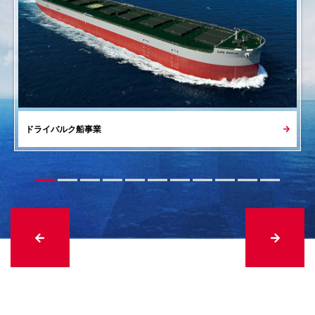
2026年08月05日
2027年3月期第1四半期決算を発表いたしました
「令和8年熊本地震」による被災地・被災者への支援に
ついて
2026年08月04日
適時開示
2026年07月30日
2027年３月期 第１四半期決算短信〔日本基準〕（連
結）
「世界海洋デー」に合わせた世界一斉清掃活動の実施
ドライバルク船事業
（385KB）
2026年08月04日
適時開示
2026年07月21日
2026年度第１四半期 決算説明会資料
（2,150KB）
ESG指数「FTSE4Good Index Series」「FTSE JPX
Blossom Japan Index」 「FTSE JPX Blossom Japan
Sector Relative Index」の構成銘柄に継続選定
2026年08月04日
海運市況を更新しました
2026年07月17日