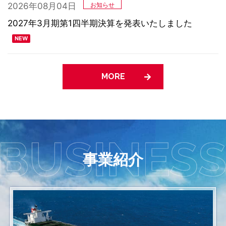
2026年08月04日
お知らせ
2027年3月期第1四半期決算を発表いたしました
MORE
MORE
MORE
NEWS
NEWS
事業紹介
2026年08月04日
2026年08月07日
お知らせ
2027年3月期第2四半期決算発表は2026年11月4日15
川崎汽船研修所、低引火点燃料船関連3講習で民間初
時半以降に発表予定です
の国土交通省海事局認定を取得 ～代替燃料船の安全運
航を支える専門人材育成を推進～
2026年08月04日
お知らせ