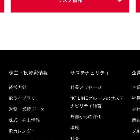
リスク情報
株主・投資家情報
サステナビリティ
企
経営方針
社長メッセージ
企
IRライブラリ
“K” LINEグループのサステ
社
ナビリティ経営
財務・業績データ
会
外部からの評価
株式・株主情報
所
環境
IRカレンダー
グ
社会