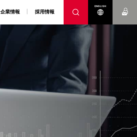
お問い合わせ
ENGLISH
企業情報
採用情報
へ
腹
 障がい者採用情報
力事業
“K” LINE REPORT
IRよくあるご質問
“K” LINEの軌跡
燃料戦略事業
“K” LINE With
電子公告
コンテナ船事業
ンス
DX戦略