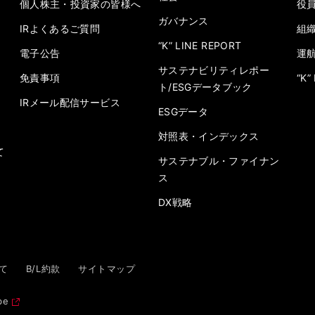
個人株主・投資家の皆様へ
役
ガバナンス
IRよくあるご質問
組
“K” LINE REPORT
電子公告
運
サステナビリティレポー
免責事項
“K
ト/ESGデータブック
IRメール配信サービス
ESGデータ
対照表・インデックス
て
サステナブル・ファイナン
ス
DX戦略
て
B/L約款
サイトマップ
be