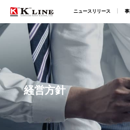
ニュースリリース
事
事業紹介
株主・投資家情報
サステナビリティ
企業情報
採用情報
ドライバルク船事業
経営方針
社長メッセージ
企業理念
陸上職・海上職 新卒採用情報（船員教育機関学生
IRライブラリ
社長ごあいさつ
“K” LINEグループのサステナ
自動車船事業
財務・業績データ
会社概要
LNG船事
所在
物流事業
免責事項
サステナビリティレポート/ESGデータブック
川崎汽船グループ 採用情報
ターミナル事業
IRメール配信サービス
陸上職 キャリア
ISO9001認証取
E
経営方針