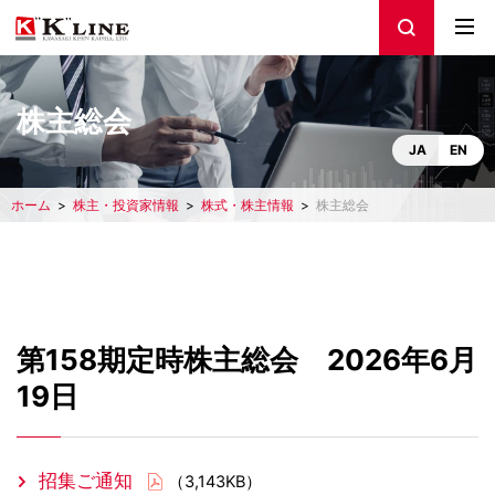
株主総会
JA
EN
ホーム
株主・投資家情報
株式・株主情報
株主総会
第158期定時株主総会 2026年6月
19日
招集ご通知
（3,143KB）