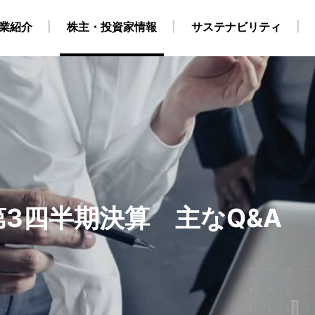
業紹介
株主・投資家情報
サステナビリティ
・自社養成コース）
ビリティ経営
業
地
株式・株主情報
グループ会社・海外拠点
CCS事業
外部からの評価
原油・LPG事業
IRカレンダー
海上職 キャリア採用情報
環境
役員構成
個人株主・投資家の皆様
洋上風力関連事業
社会
組織
ガバナンス
運航船
陸上職
電
採用情報
得について
SGデータ
動画
対照表・インデックス
サステナブル・ファイナ
）第3四半期決算 主なQ&A