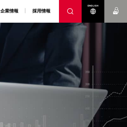
お問い合わせ
ENGLISH
企業情報
採用情報
へ
腹
 障がい者採用情報
力事業
“K” LINE REPORT
IRよくあるご質問
“K” LINEの軌跡
燃料戦略事業
“K” LINE With
電子公告
コンテナ船事業
ンス
DX戦略