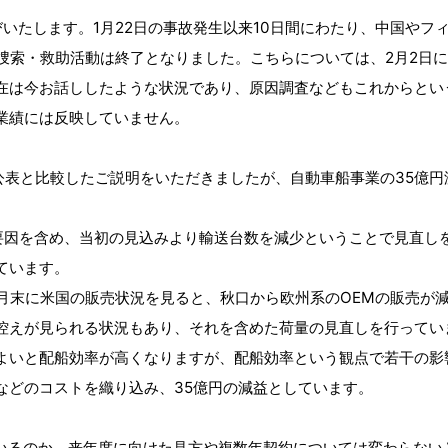
びいたします。1月22日の事故発生以来10日間にわたり、中国や
捜索・救助活動は終了となりました。こちらについては、2月2日
在は今お話ししたような状況であり、原因調査などもこれからとい
業績には反映していません。
回公表と比較したご説明をいただきましたが、自動車船事業の35億
の要因を含め、当初の見込みより輸送台数を減少ということで見直し
ています。
2月末に米国の販売状況を見ると、秋口から欧州系のOEMの販売が
控えが見られる状況もあり、それを含めた荷量の見直しを行ってい
よいと配船効率が高くなりますが、配船効率という観点で若干の影
などのコストを織り込み、35億円の減益としています。
ているのか、来年度に向けた見方や複数年契約については変わらない