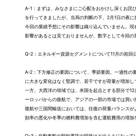
A-1：まずは、みなさまにご心配をおかけし深くお詫
を行ってきましたが、当局の判断の下、2月1日の夜に
今回の業績予想にその影響は織り込んでいません。現
影響があるとは見ておりませんが、数字として今回の
Q-2：エネルギー資源セグメントについて11月の前
A-2：下方修正の要因について、季節要因、一過性
に大きな変化はなく堅調で、若干ですが荷量が増加し
一方、大西洋の領域では、米国を起点とする部分で1
ーロッパからの復航で、アジアの一部の市場では買い
復航や三国間輸送においては、往復の荷量バランスが
効率の悪化や冬季の燃料費増加を含む運航費用の増加
Q-3：自動車船の契約運賃の現状はどのようになっ