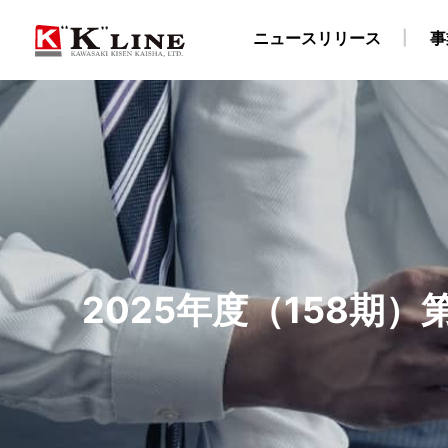
ニュースリリース
事
事業紹介
株主・投資家情報
サステナビリティ
企業情報
採用情報
ドライバルク船事業
経営方針
社長メッセージ
企業理念
陸上職・海上職 新卒採用情報（船員教育機関学生
IRライブラリ
社長ごあいさつ
“K” LINEグループのサステナ
自動車船事業
財務・業績データ
会社概要
LNG船事
所在
物流事業
免責事項
サステナビリティレポート/ESGデータブック
川崎汽船グループ 採用情報
ターミナル事業
IRメール配信サービス
陸上職 キャリア
ISO9001認証取
E
2025年度（158期