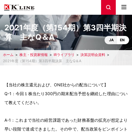
2021年度（第154期）第3四半期決
算 主なQ＆A
JA
EN
ホーム
株主・投資家情報
IRライブラリ
決算説明会資料
2021年度（第154期）第3四半期決算 主なQ＆A
【当社の株主還元および、ONE社からの配当について】
Q-1：今回１株当たり300円の期末配当予想を継続した理由につい
て教えてください。
A-1：これまで当社の経営課題であった財務基盤の拡充が想定より
早い段階で達成できました。その中で、配当政策をピンポイント