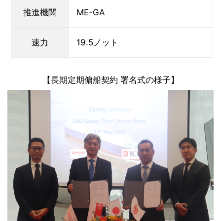
推進機関
ME-GA
速力
19.5ノット
【長期定期傭船契約 署名式の様子】