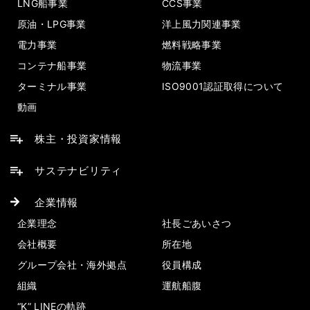
LNG船事業
CCS事業
原油・LPG事業
洋上風力関連事業
電力事業
燃料戦略事業
コンテナ船事業
物流事業
ターミナル事業
ISO9001認証取得について
動画
株主・投資家情報
サステナビリティ
企業情報
企業理念
社長ごあいさつ
会社概要
所在地
グループ会社・海外拠点
役員構成
組織
運航船腹
“K” LINEの軌跡