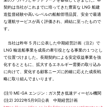
業のノウハウとネットワークを蓄積してきました。本
契約は当社がこれまでに培ってきた豊富な LNG 船建
造監督経験や高いレベルの船舶管理品質、安全で最適
な運航サービスが高く評価され、締結に至ったもので
す。
当社は昨年 5 月に公表した中期経営計画（注2）で
LNG 輸送船事業を成長の牽引役となる事業の１つとし
て位置づけました。長期契約による安定収益事業を強
化するとともに、拡大するエネルギー需要の取り込み
に向けて、変化する顧客ニーズに的確に応えた成長戦
略に取り組んでまいります。
(注1) ME-GA エンジン : ガス焚き低速ディーゼル機関
(注2) 2022年5月9日公表 中期経営計画