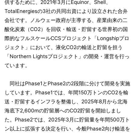
供するために、2021年3月にEquinor、Shell、
TotalEnergiesの3社の共同出資により設立された合弁
会社です。ノルウェー政府が主導する、産業由来の二
酸化炭素（CO2）を回収・輸送・貯留する世界初の国
際的なフルスケールCCSプロジェクト「Longshipプロ
ジェクト」において、液化CO2の輸送と貯留を担う
「Northern Lightsプロジェクト」の開発・運営を行っ
ています。
同社はPhase1とPhase2の2段階に分けて開発を実施
しています。Phase1では、年間150万トンのCO2を輸
送・貯留するインフラを整備し、2025年8月から北海
海底下2,600mの貯留層へのCO2貯留を開始しまし
た。Phase2では、2025年3月に貯留量を年間500万ト
ン以上に拡張する決定を行い、今般Phase2向け輸送を