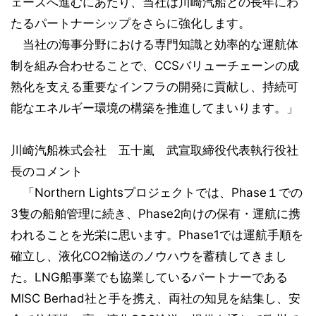
ェーズへ進むにあたり、当社は川崎汽船との長年にわ
たるパートナーシップをさらに強化します。
当社の海事分野における専門知識と効率的な運航体
制を組み合わせることで、CCSバリューチェーンの成
熟化を支える重要なインフラの開発に貢献し、持続可
能なエネルギー環境の構築を推進してまいります。」
川崎汽船株式会社 五十嵐 武宣取締役代表執行役社
長のコメント
「Northern Lightsプロジェクトでは、Phase１での
3隻の船舶管理に続き、Phase2向けの保有・運航に携
われることを光栄に思います。Phase1では運航手順を
確立し、液化CO2輸送のノウハウを蓄積してきまし
た。LNG船事業でも協業しているパートナーである
MISC Berhad社と手を携え、両社の知見を結集し、安