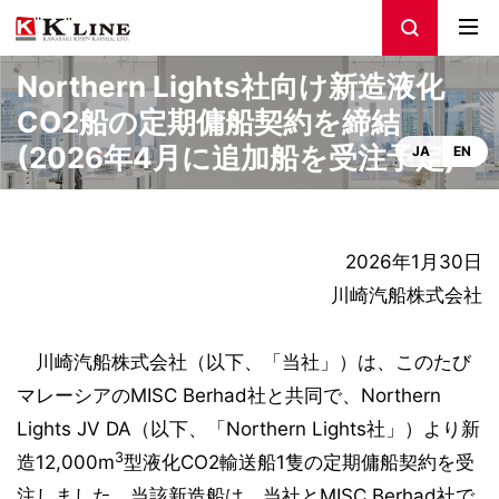
Northern Lights社向け新造液化
CO2船の定期傭船契約を締結
(2026年4月に追加船を受注予定)
JA
EN
2026年1月30日
川崎汽船株式会社
川崎汽船株式会社（以下、「当社」）は、このたび
マレーシアのMISC Berhad社と共同で、Northern
Lights JV DA（以下、「Northern Lights社」）より新
3
造12,000m
型液化CO2輸送船1隻の定期傭船契約を受
注しました。当該新造船は、当社とMISC Berhad社で