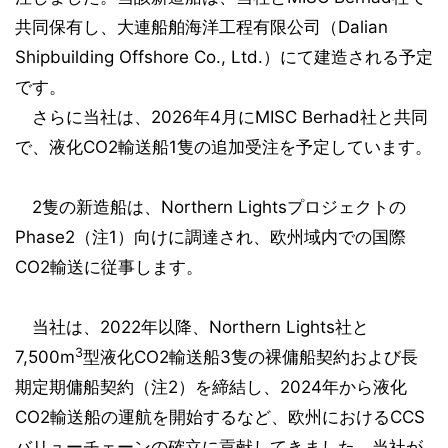
共同保有し、大連船舶海洋工程有限公司（Dalian
Shipbuilding Offshore Co., Ltd.）にて建造される予定
です。
さらに当社は、2026年4月にMISC Berhad社と共同
で、液化CO2輸送船1隻の追加受注を予定しています。
2隻の新造船は、Northern Lightsプロジェクトの
Phase2（注1）向けに調達され、欧州域内での国際
CO2輸送に従事します。
当社は、2022年以降、Northern Lights社と
3
7,500m
型液化CO2輸送船3隻の裸傭船契約および長
期定期傭船契約（注2）を締結し、2024年から液化
CO2輸送船の運航を開始するなど、欧州におけるCCS
バリューチェーンの確立に貢献してきました。当社が