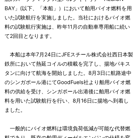
BAY」(以下、「本船」）において舶用バイオ燃料を用
いた試験航行を実施しました。当社におけるバイオ燃
料の試験航行実施は、昨年11月の自動車専用船に続い
て2回目となります。
本船は本年7月24日にJFEスチール株式会社西日本製
鉄所において熱延コイルの積載を完了し、揚地パキス
タンに向けて航海を開始しました。8月3日に航路途中
のシンガポール港にてGoodFuels社より舶用バイオ燃
料の供給を受け、シンガポール出港後に舶用バイオ燃
料を用いた試験航行を行い、8月16日に揚地へ到着し
ました。
一般的にバイオ燃料は環境負荷低減が可能な代替燃
料であり、既存の舶用ディーゼルエンジンの仕様を変