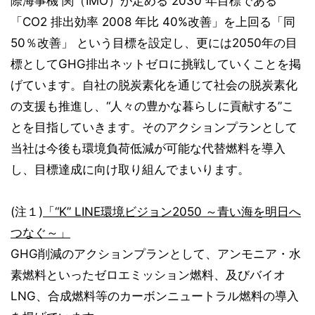
際海事機 関（IMO）が定める 2030 年目標である
「CO2 排出効率 2008 年比 40%改善」を上回る「同
50％改善」 という目標を設定し、更には2050年の目
標としてGHG排出ネットゼロに挑戦していくことを掲
げています。自社の脱炭素化を通じて社会の脱炭素化
の支援も推進し、“人々の豊かな暮らしに貢献する”こ
とを目指していきます。そのアクションプランとして
当社は今後も環境負荷低減が可能な代替燃料を導入
し、目標達成に向け取り組んでまいります。
(注１)
「“K” LINE環境ビジョン2050 ～青い海を明日へ
つなぐ～」
GHG削減のアクションプランとして、アンモニア・水
素燃料といったゼロエミッション燃料、及びバイオ
LNG、合成燃料等のカーボンニュートラル燃料の導入