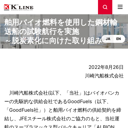
舶用バイオ燃料を使用した鋼材輸
送船の試験航行を実施
～脱炭素化に向けた取り組み～
JA
EN
2022年8月26日
川崎汽船株式会社
川崎汽船株式会社(以下、「当社」)はバイオバンカ
ーの先駆的な供給会社であるGoodFuels（以下、
「GoodFuels社」）と舶用バイオ燃料の供給契約を締
結し、JFEスチール株式会社のご協力のもと、当社運
航のスープラマックス型バルクキャリア「ALBION