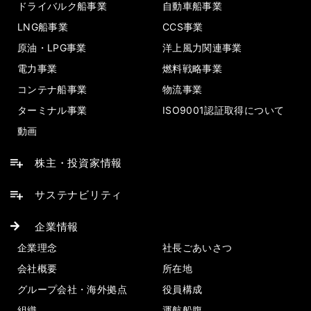
ドライバルク船事業
自動車船事業
LNG船事業
CCS事業
原油・LPG事業
洋上風力関連事業
電力事業
燃料戦略事業
コンテナ船事業
物流事業
ターミナル事業
ISO9001認証取得について
動画
株主・投資家情報
サステナビリティ
企業情報
企業理念
社長ごあいさつ
会社概要
所在地
グループ会社・海外拠点
役員構成
組織
運航船腹