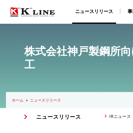
ニュースリリース
事
事業紹介
株主・投資家情報
サステナビリティ
企業情報
採用情報
株式会社神戸製鋼所向け
ドライバルク船事業
経営方針
社長メッセージ
企業理念
陸上職・海上職 新卒採用情報（船員教育機関学生
IRライブラリ
社長ごあいさつ
“K” LINEグループのサステナ
自動車船事業
財務・業績データ
会社概要
LNG船事
所在
工
物流事業
免責事項
サステナビリティレポート/ESGデータブック
川崎汽船グループ 採用情報
ターミナル事業
IRメール配信サービス
陸上職 キャリア
ISO9001認証取
E
ホーム
ニュースリリース
ニュースリリース
IRニュース