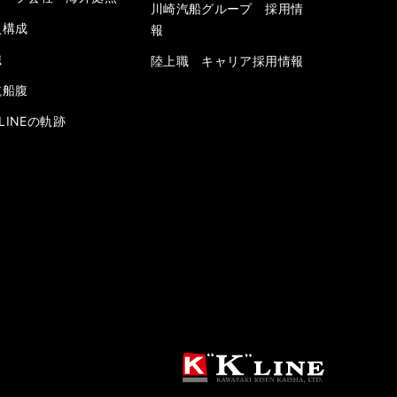
川崎汽船グループ 採用情
員構成
報
織
陸上職 キャリア採用情報
航船腹
” LINEの軌跡