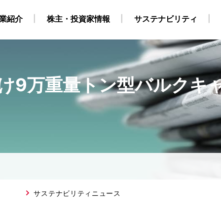
業紹介
株主・投資家情報
サステナビリティ
9万重量トン型バルクキャリア“
・自社養成コース）
ビリティ経営
業
地
株式・株主情報
グループ会社・海外拠点
CCS事業
外部からの評価
原油・LPG事業
IRカレンダー
海上職 キャリア採用情報
環境
役員構成
個人株主・投資家の皆様
洋上風力関連事業
社会
組織
ガバナンス
運航船
陸上職
電
採用情報
得について
SGデータ
動画
対照表・インデックス
サステナブル・ファイナ
サステナビリティニュース