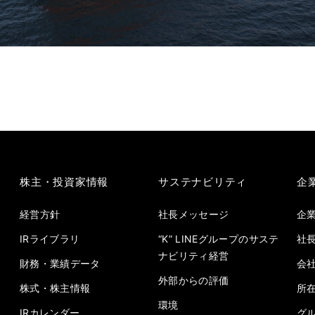
株主・投資家情報
サステナビリティ
企
経営方針
社長メッセージ
企
IRライブラリ
“K” LINEグループのサステ
社
ナビリティ経営
財務・業績データ
会
外部からの評価
株式・株主情報
所
環境
IRカレンダー
グ