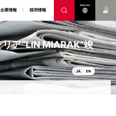
お問い合わせ
ENGLISH
企業情報
採用情報
LIN MIARAK”竣
へ
腹
 障がい者採用情報
力事業
“K” LINE REPORT
IRよくあるご質問
“K” LINEの軌跡
燃料戦略事業
“K” LINE With
電子公告
コンテナ船事業
ンス
DX戦略
JA
EN