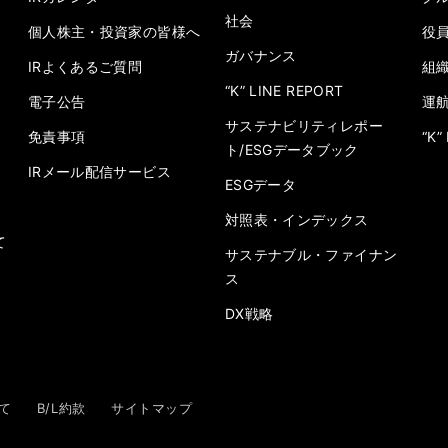
社会
個人株主・投資家の皆様へ
役
ガバナンス
IRよくあるご質問
組
“K” LINE REPORT
電子公告
運
サステナビリティレポー
免責事項
“K
ト/ESGデータブック
IRメール配信サービス
ESGデータ
対照表・インデックス
て
サステナブル・ファイナン
ス
DX戦略
て
B/L約款
サイトマップ