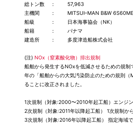
総トン数 ： 57,963
主機関 ： MITSUI–MAN B&W 6S60ME-C
船級 ： 日本海事協会（NK）
船籍 ： パナマ
建造所 ： 多度津造船株式会社
(注)
NOx（窒素酸化物）排出規制
船舶から発生するNOxを低減させるための規制
年の「船舶からの大気汚染防止のための規則（M
ることに改正されました。
1次規制（対象:2000〜2010年起工船）エ
2次規制（対象:2011年以降起工船） 1次規制か
3次規制（対象:2016年以降起工船） 指定海域