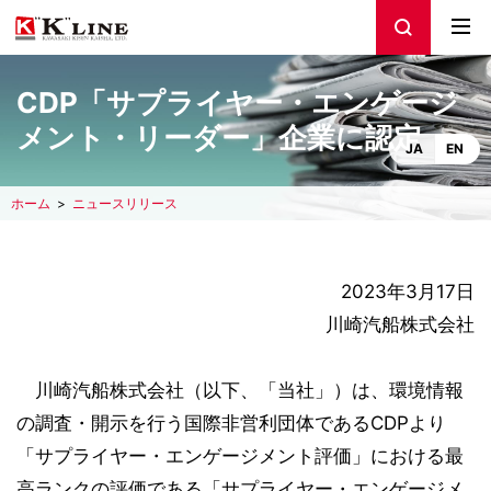
CDP「サプライヤー・エンゲージ
メント・リーダー」企業に認定
JA
EN
ホーム
ニュースリリース
2023年3月17日
川崎汽船株式会社
川崎汽船株式会社（以下、「当社」）は、環境情報
の調査・開示を行う国際非営利団体であるCDPより
「サプライヤー・エンゲージメント評価」における最
高ランクの評価である「サプライヤー・エンゲージメ