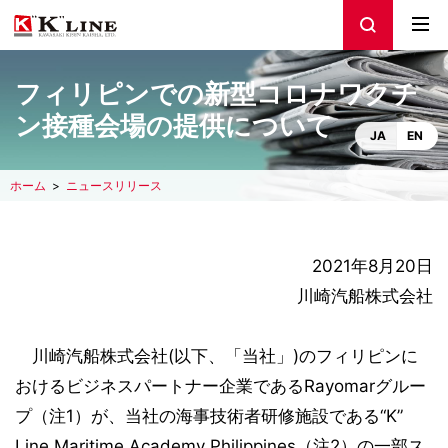
フィリピンでの新型コロナワクチ
ン接種会場の提供について
JA
EN
ホーム
ニュースリリース
2021年8月20日
川崎汽船株式会社
川崎汽船株式会社(以下、「当社」)のフィリピンに
おけるビジネスパートナー企業であるRayomarグルー
プ（注1）が、当社の海事技術者研修施設である“K”
Line Maritime Academy Philippines（注2）の一部ス