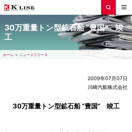
30万重量トン型鉱石船 “豊国” 竣
工
ホーム
ニュースリリース
2009年07月07日
川崎汽船株式会社
30万重量トン型鉱石船 “豊国” 竣工