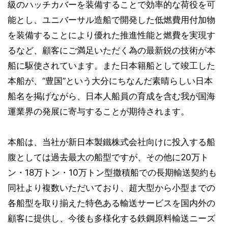
級のハッチカバーを装備することで効率的な荷役を可
能とし、ユニバーサル造船で開発した低燃費用付加物
を装備することにより優れた推進性能と燃費を実現す
るなど、顧客にご満足いただく為の最新鋭の技術が本
船に駆使されています。また日本籍船として竣工した
本船が、“豊国”という大分にちなんだ素晴らしい日本
船名を掲げながら、日本人船員の育成を含む我が国海
運業界の発展に寄与することが期待されます。
本船は、当社が新日本製鐵株式会社向けに投入する船
腹としては過去最大の船型ですが、その他に20万ト
ン・18万トン・10万トン型撒積船での長期輸送契約も
同社より複数いただいており、超大型から小型までの
各船型を取り揃えた特色ある輸送サービスを国内外の
顧客に提供し、今後も多様化する鉄鋼原料輸送ニーズ