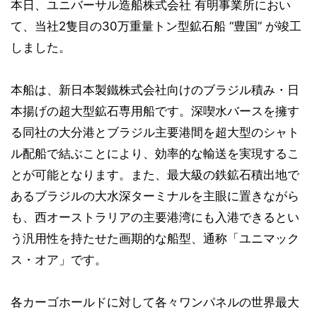
本日、ユニバーサル造船株式会社 有明事業所におい
て、当社2隻目の30万重量トン型鉱石船 “豊国” が竣工
しました。
本船は、新日本製鐵株式会社向けのブラジル積み・日
本揚げの超大型鉱石専用船です。深喫水バースを擁す
る同社の大分港とブラジル主要港間を超大型のシャト
ル配船で結ぶことにより、効率的な輸送を実現するこ
とが可能となります。また、最大級の鉄鉱石積出地で
あるブラジルの大水深ターミナルを主眼に置きながら
も、西オーストラリアの主要港湾にも入港できるとい
う汎用性を持たせた画期的な船型、通称「ユニマック
ス・オア」です。
各カーゴホールドに対して各々ワンパネルの世界最大