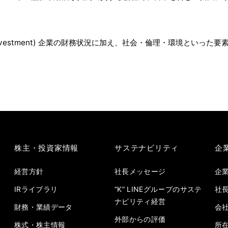
onsible Investment) 企業の財務状況に加え、社会・倫理・環
株主・投資家情報
サステナビリティ
企
経営方針
社長メッセージ
企
IRライブラリ
“K” LINEグループのサステ
社
ナビリティ経営
財務・業績データ
会
外部からの評価
株式・株主情報
所