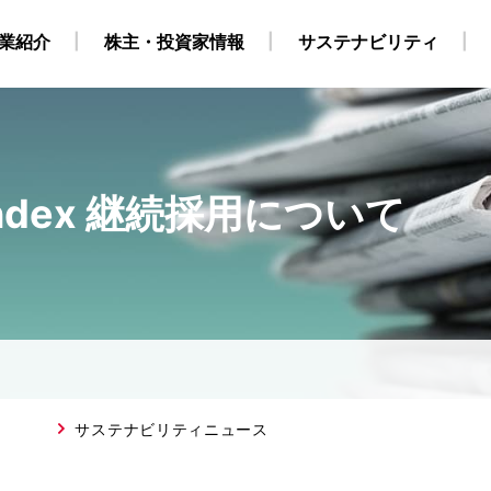
業紹介
株主・投資家情報
サステナビリティ
l Index 継続採用について
・自社養成コース）
ビリティ経営
業
地
株式・株主情報
グループ会社・海外拠点
CCS事業
外部からの評価
原油・LPG事業
IRカレンダー
海上職 キャリア採用情報
環境
役員構成
個人株主・投資家の皆様
洋上風力関連事業
社会
組織
ガバナンス
運航船
陸上職
電
採用情報
得について
SGデータ
動画
対照表・インデックス
サステナブル・ファイナ
サステナビリティニュース