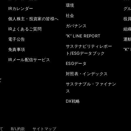
環境
IRカレンダー
グ
社会
個人株主・投資家の皆様へ
役
ガバナンス
IRよくあるご質問
組
“K” LINE REPORT
電子公告
運
サステナビリティレポー
免責事項
“K
ト/ESGデータブック
IRメール配信サービス
ESGデータ
対照表・インデックス
て
サステナブル・ファイナン
ス
DX戦略
て
B/L約款
サイトマップ