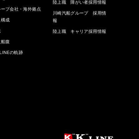
陸上職 障がい者採用情報
ループ会社・海外拠点
川崎汽船グループ 採用情
員構成
報
織
陸上職 キャリア採用情報
航船腹
” LINEの軌跡