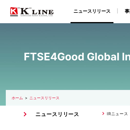
ニュースリリース
事
事業紹介
株主・投資家情報
サステナビリティ
企業情報
採用情報
FTSE4Good Globa
ドライバルク船事業
経営方針
社長メッセージ
企業理念
陸上職・海上職 新卒採用情報（船員教育機関学生
IRライブラリ
社長ごあいさつ
“K” LINEグループのサステナ
自動車船事業
財務・業績データ
会社概要
LNG船事
所在
物流事業
免責事項
サステナビリティレポート/ESGデータブック
川崎汽船グループ 採用情報
ターミナル事業
IRメール配信サービス
陸上職 キャリア
ISO9001認証取
E
ホーム
ニュースリリース
ニュースリリース
IRニュース