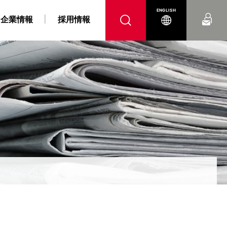
お問い合わせ
ENGLISH
企業情報
採用情報
へ
腹
 障がい者採用情報
力事業
“K” LINE REPORT
IRよくあるご質問
“K” LINEの軌跡
燃料戦略事業
“K” LINE With
電子公告
コンテナ船事業
ンス
DX戦略