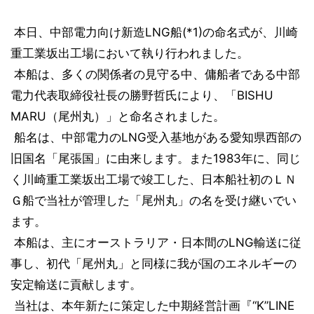
本日、中部電力向け新造LNG船(*1)の命名式が、川崎
重工業坂出工場において執り行われました。
本船は、多くの関係者の見守る中、傭船者である中部
電力代表取締役社長の勝野哲氏により、「BISHU
MARU（尾州丸）」と命名されました。
船名は、中部電力のLNG受入基地がある愛知県西部の
旧国名「尾張国」に由来します。また1983年に、同じ
く川崎重工業坂出工場で竣工した、日本船社初のＬＮ
Ｇ船で当社が管理した「尾州丸」の名を受け継いでい
ます。
本船は、主にオーストラリア・日本間のLNG輸送に従
事し、初代「尾州丸」と同様に我が国のエネルギーの
安定輸送に貢献します。
当社は、本年新たに策定した中期経営計画『“K”LINE