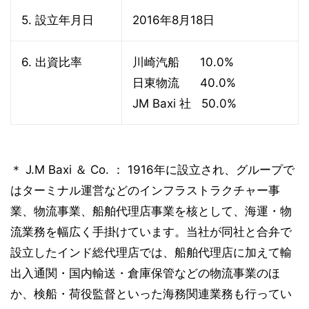
5. 設立年月日
2016年8月18日
6. 出資比率
川崎汽船 10.0%
日東物流 40.0%
JM Baxi 社 50.0%
＊ J.M Baxi ＆ Co. ： 1916年に設立され、グループで
はターミナル運営などのインフラストラクチャー事
業、物流事業、船舶代理店事業を核として、海運・物
流業務を幅広く手掛けています。当社が同社と合弁で
設立したインド総代理店では、船舶代理店に加えて輸
出入通関・国内輸送・倉庫保管などの物流事業のほ
か、検船・荷役監督といった海務関連業務も行ってい