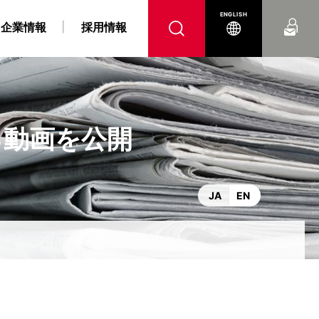
お問い合わせ
ENGLISH
企業情報
採用情報
る動画を公開
へ
腹
 障がい者採用情報
力事業
“K” LINE REPORT
IRよくあるご質問
“K” LINEの軌跡
燃料戦略事業
“K” LINE With
電子公告
コンテナ船事業
ンス
DX戦略
JA
EN