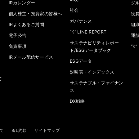
IRカレンダー
グ
社会
個人株主・投資家の皆様へ
役
ガバナンス
IRよくあるご質問
組
“K” LINE REPORT
電子公告
運
サステナビリティレポー
免責事項
“K
ト/ESGデータブック
IRメール配信サービス
ESGデータ
対照表・インデックス
て
サステナブル・ファイナン
ス
DX戦略
て
B/L約款
サイトマップ