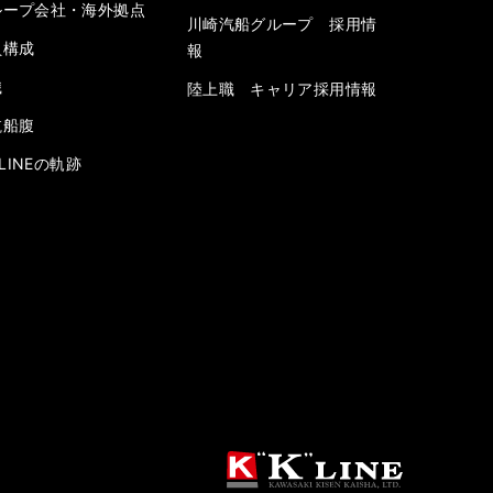
ループ会社・海外拠点
川崎汽船グループ 採用情
員構成
報
織
陸上職 キャリア採用情報
航船腹
” LINEの軌跡