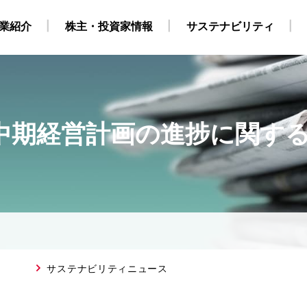
業紹介
株主・投資家情報
サステナビリティ
と中期経営計画の進捗に関す
・自社養成コース）
ビリティ経営
業
地
株式・株主情報
グループ会社・海外拠点
CCS事業
外部からの評価
原油・LPG事業
IRカレンダー
海上職 キャリア採用情報
環境
役員構成
個人株主・投資家の皆様
洋上風力関連事業
社会
組織
ガバナンス
運航船
陸上職
電
採用情報
得について
SGデータ
動画
対照表・インデックス
サステナブル・ファイナ
サステナビリティニュース