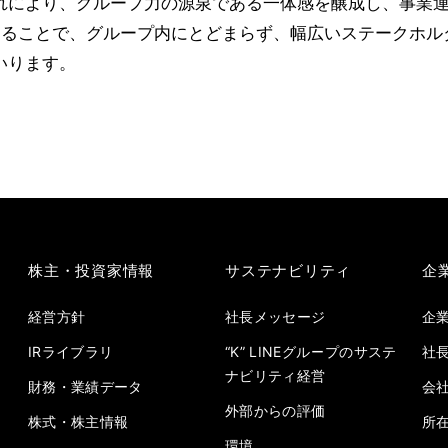
により、グループ力の源泉である一体感を醸成し、事業運営
も公開することで、グループ内にとどまらず、幅広いステーク
いります。
株主・投資家情報
サステナビリティ
企
経営方針
社長メッセージ
企
IRライブラリ
“K” LINEグループのサステ
社
ナビリティ経営
財務・業績データ
会
外部からの評価
株式・株主情報
所
環境