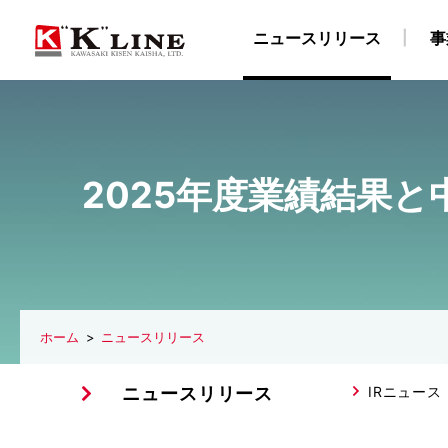
ニュースリリース
事
事業紹介
株主・投資家情報
サステナビリティ
企業情報
採用情報
2025年度業績結果
ドライバルク船事業
経営方針
社長メッセージ
企業理念
陸上職・海上職 新卒採用情報（船員教育機関学生
IRライブラリ
社長ごあいさつ
“K” LINEグループのサステナ
自動車船事業
財務・業績データ
会社概要
LNG船事
所在
物流事業
免責事項
サステナビリティレポート/ESGデータブック
川崎汽船グループ 採用情報
ターミナル事業
IRメール配信サービス
陸上職 キャリア
ISO9001認証取
E
ホーム
ニュースリリース
ニュースリリース
IRニュース