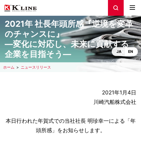
2021年 社長年頭所感『逆境を変革
のチャンスに』
―変化に対応し、未来に貢献する
企業を目指そう―
JA
EN
ホーム
ニュースリリース
2021年1月4日
川崎汽船株式会社
本日行われた年賀式での当社社長 明珍幸一による「年
頭所感」をお知らせします。