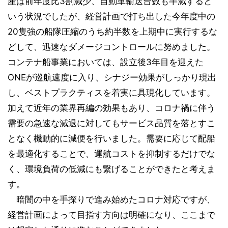
産は前年度比3割減少、自動車輸送台数も半減すると
いう状況でしたが、経営計画で打ち出した今年度中の
20隻強の船隊圧縮のうち約半数を上期中に実行するな
どして、迅速なダメージコントロールに努めました。
コンテナ船事業においては、設立後3年目を迎えた
ONEが巡航速度に入り、シナジー効果がしっかり現出
し、ベストプラクティスを着実に具現化しています。
加えて近年の業界再編の効果もあり、コロナ禍に伴う
需要の急速な減退に対してもサービス品質を落とすこ
となく機動的に減便を行いました。需要に応じて配船
を最適化することで、運航コストを抑制するだけでな
く、環境負荷の低減にも繋げることができたと考えま
す。
暗闇の中を手探りで進み始めたコロナ対応ですが、
経営計画によって目指す方向は明確になり、ここまで