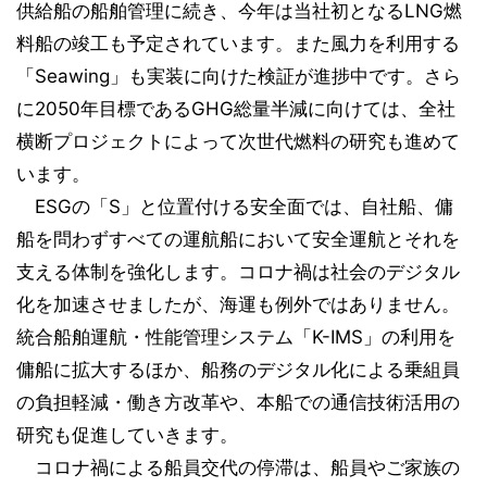
供給船の船舶管理に続き、今年は当社初となるLNG燃
料船の竣工も予定されています。また風力を利用する
「Seawing」も実装に向けた検証が進捗中です。さら
に2050年目標であるGHG総量半減に向けては、全社
横断プロジェクトによって次世代燃料の研究も進めて
います。
ESGの「S」と位置付ける安全面では、自社船、傭
船を問わずすべての運航船において安全運航とそれを
支える体制を強化します。コロナ禍は社会のデジタル
化を加速させましたが、海運も例外ではありません。
統合船舶運航・性能管理システム「K-IMS」の利用を
傭船に拡大するほか、船務のデジタル化による乗組員
の負担軽減・働き方改革や、本船での通信技術活用の
研究も促進していきます。
コロナ禍による船員交代の停滞は、船員やご家族の