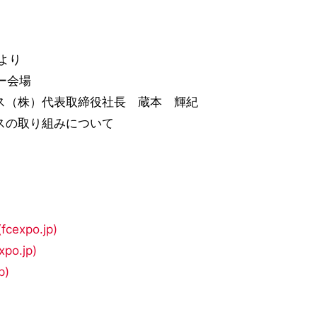
分より
ナー会場
ス（株）代表取締役社長 蔵本 輝紀
スの取り組みについて
po.jp)
o.jp)
)