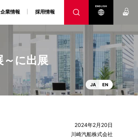
お問い合わせ
ENGLISH
企業情報
採用情報
電展～に出展
へ
腹
 障がい者採用情報
力事業
“K” LINE REPORT
IRよくあるご質問
“K” LINEの軌跡
燃料戦略事業
“K” LINE With
電子公告
コンテナ船事業
ンス
DX戦略
JA
EN
2024年2月20日
川崎汽船株式会社