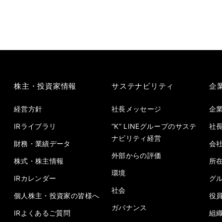
株主・投資家情報
サステナビリティ
企
経営方針
社長メッセージ
企
IRライブラリ
“K” LINEグループのサステ
社
ナビリティ経営
財務・業績データ
会
外部からの評価
株式・株主情報
所
環境
IRカレンダー
グ
社会
個人株主・投資家の皆様へ
役
ガバナンス
IRよくあるご質問
組