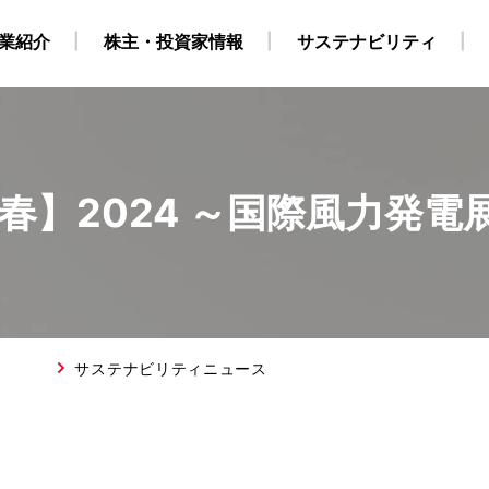
業紹介
株主・投資家情報
サステナビリティ
PO【春】2024 ～国際風力発
・自社養成コース）
ビリティ経営
業
地
株式・株主情報
グループ会社・海外拠点
CCS事業
外部からの評価
原油・LPG事業
IRカレンダー
海上職 キャリア採用情報
環境
役員構成
個人株主・投資家の皆様
洋上風力関連事業
社会
組織
ガバナンス
運航船
陸上職
電
採用情報
得について
SGデータ
動画
対照表・インデックス
サステナブル・ファイナ
サステナビリティニュース