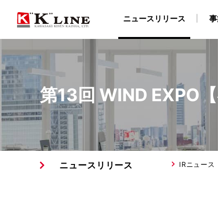
ニュースリリース
事
事業紹介
株主・投資家情報
サステナビリティ
企業情報
採用情報
第13回 WIND EX
ドライバルク船事業
経営方針
社長メッセージ
企業理念
陸上職・海上職 新卒採用情報（船員教育機関学生
IRライブラリ
社長ごあいさつ
“K” LINEグループのサステナ
自動車船事業
財務・業績データ
会社概要
LNG船事
所在
物流事業
免責事項
サステナビリティレポート/ESGデータブック
川崎汽船グループ 採用情報
ターミナル事業
IRメール配信サービス
陸上職 キャリア
ISO9001認証取
E
ニュースリリース
IRニュース