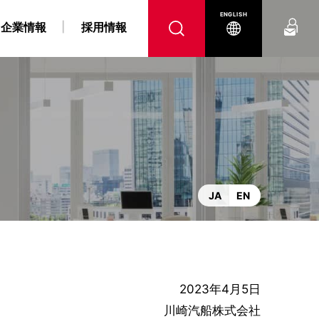
お問い合わせ
ENGLISH
企業情報
採用情報
へ
腹
 障がい者採用情報
力事業
“K” LINE REPORT
IRよくあるご質問
“K” LINEの軌跡
燃料戦略事業
“K” LINE With
電子公告
コンテナ船事業
ンス
DX戦略
JA
EN
2023年4月5日
川崎汽船株式会社