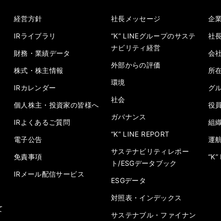
経営方針
社長メッセージ
企
IRライブラリ
“K” LINEグループのサステ
社
ナビリティ経営
財務・業績データ
会
外部からの評価
株式・株主情報
所
環境
IRカレンダー
グ
社会
個人株主・投資家の皆様へ
役
ガバナンス
IRよくあるご質問
組
“K” LINE REPORT
電子公告
運
サステナビリティレポー
免責事項
“K
ト/ESGデータブック
IRメール配信サービス
ESGデータ
対照表・インデックス
て
サステナブル・ファイナン