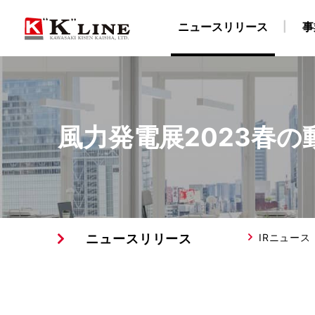
ニュースリリース
事
事業紹介
株主・投資家情報
サステナビリティ
企業情報
採用情報
風力発電展2023春
ドライバルク船事業
経営方針
社長メッセージ
企業理念
陸上職・海上職 新卒採用情報（船員教育機関学生
IRライブラリ
社長ごあいさつ
“K” LINEグループのサステナ
自動車船事業
財務・業績データ
会社概要
LNG船事
所在
物流事業
免責事項
サステナビリティレポート/ESGデータブック
川崎汽船グループ 採用情報
ターミナル事業
IRメール配信サービス
陸上職 キャリア
ISO9001認証取
E
ニュースリリース
IRニュース