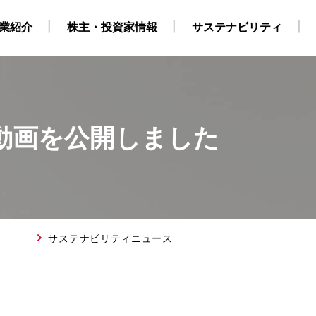
業紹介
株主・投資家情報
サステナビリティ
の動画を公開しました
・自社養成コース）
ビリティ経営
業
地
株式・株主情報
グループ会社・海外拠点
CCS事業
外部からの評価
原油・LPG事業
IRカレンダー
海上職 キャリア採用情報
環境
役員構成
個人株主・投資家の皆様
洋上風力関連事業
社会
組織
ガバナンス
運航船
陸上職
電
採用情報
得について
SGデータ
動画
対照表・インデックス
サステナブル・ファイナ
サステナビリティニュース