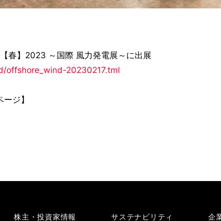
XPO【春】2023 ～国際 風力発電展～に出展
nd/offshore_wind-20230217.tml
ページ】
株主・投資家情報
サステナビリティ
企