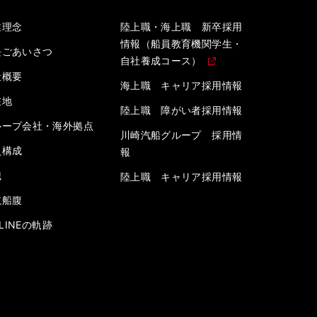
業理念
陸上職・海上職 新卒採用
情報（船員教育機関学生・
長ごあいさつ
自社養成コース）
社概要
海上職 キャリア採用情報
在地
陸上職 障がい者採用情報
ループ会社・海外拠点
川崎汽船グループ 採用情
員構成
報
織
陸上職 キャリア採用情報
航船腹
” LINEの軌跡