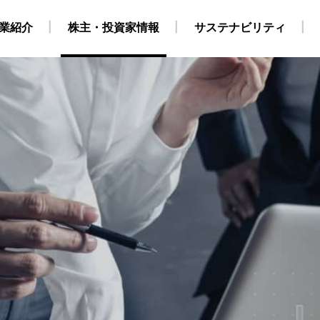
業紹介
株主・投資家情報
サステナビリティ
・自社養成コース）
ビリティ経営
業
地
株式・株主情報
グループ会社・海外拠点
CCS事業
外部からの評価
原油・LPG事業
IRカレンダー
海上職 キャリア採用情報
環境
役員構成
個人株主・投資家の皆様
洋上風力関連事業
社会
組織
ガバナンス
運航船
陸上職
電
採用情報
得について
SGデータ
動画
対照表・インデックス
サステナブル・ファイナ