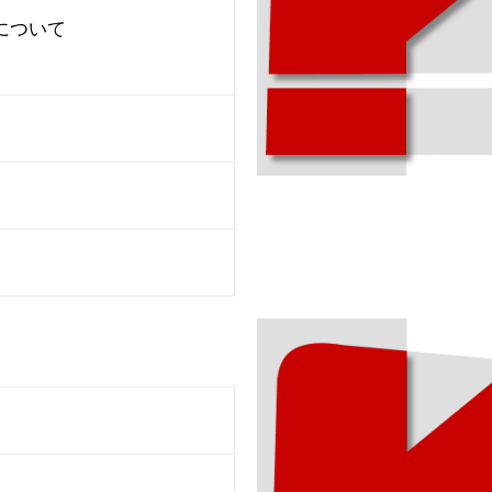
について
）