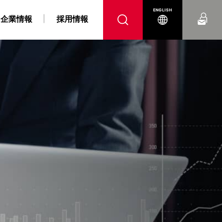
お問い合わせ
ENGLISH
企業情報
採用情報
へ
腹
 障がい者採用情報
力事業
“K” LINE REPORT
IRよくあるご質問
“K” LINEの軌跡
燃料戦略事業
“K” LINE With
電子公告
コンテナ船事業
ンス
DX戦略