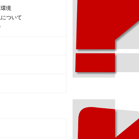
業環境
況について
捗