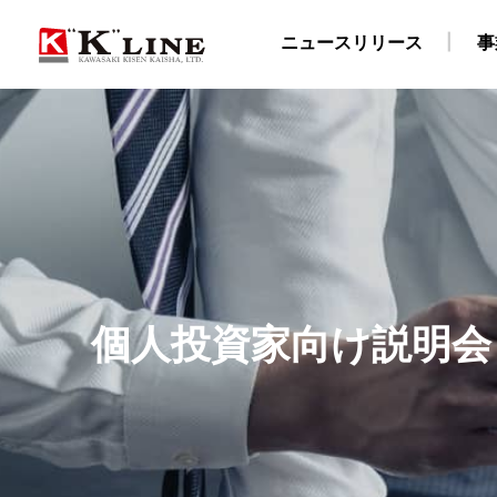
ニュースリリース
事
事業紹介
株主・投資家情報
サステナビリティ
企業情報
採用情報
ドライバルク船事業
経営方針
社長メッセージ
企業理念
陸上職・海上職 新卒採用情報（船員教育機関学生
IRライブラリ
社長ごあいさつ
“K” LINEグループのサステナ
自動車船事業
財務・業績データ
会社概要
LNG船事
所在
物流事業
免責事項
サステナビリティレポート/ESGデータブック
川崎汽船グループ 採用情報
ターミナル事業
IRメール配信サービス
陸上職 キャリア
ISO9001認証取
E
個人投資家向け説明会