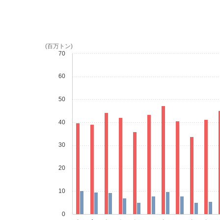
(百万トン)
70
60
50
40
30
20
10
0