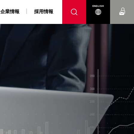
お問い合わせ
ENGLISH
企業情報
採用情報
へ
腹
 障がい者採用情報
力事業
“K” LINE REPORT
IRよくあるご質問
“K” LINEの軌跡
燃料戦略事業
“K” LINE With
電子公告
コンテナ船事業
ンス
DX戦略