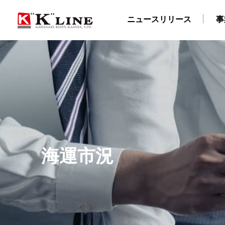
ニュースリリース
事
事業紹介
株主・投資家情報
サステナビリティ
企業情報
採用情報
ドライバルク船事業
経営方針
社長メッセージ
企業理念
陸上職・海上職 新卒採用情報（船員教育機関学生
IRライブラリ
社長ごあいさつ
“K” LINEグループのサステナ
自動車船事業
財務・業績データ
会社概要
LNG船事
所在
物流事業
免責事項
サステナビリティレポート/ESGデータブック
川崎汽船グループ 採用情報
ターミナル事業
IRメール配信サービス
陸上職 キャリア
ISO9001認証取
E
海運市況