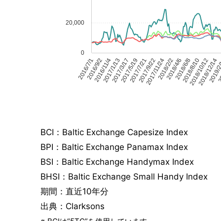
20,000
0
2016/7/1
2016/9/2
2016/11/4
2017/1/13
2017/3/17
2017/5/19
2017/7/21
2017/9/22
2017/11/24
2018/2/2
2018/4/6
2018/6/8
2018/8/10
2018/10/12
2018/12/14
2019/2
20
BCI：Baltic Exchange Capesize Index
BPI：Baltic Exchange Panamax Index
BSI：Baltic Exchange Handymax Index
BHSI：Baltic Exchange Small Handy Index
期間：直近10年分
出典：Clarksons