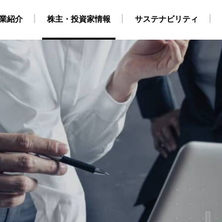
業紹介
株主・投資家情報
サステナビリティ
・自社養成コース）
ビリティ経営
業
地
株式・株主情報
グループ会社・海外拠点
CCS事業
外部からの評価
原油・LPG事業
IRカレンダー
海上職 キャリア採用情報
環境
役員構成
個人株主・投資家の皆様
洋上風力関連事業
社会
組織
ガバナンス
運航船
陸上職
電
採用情報
得について
SGデータ
動画
対照表・インデックス
サステナブル・ファイナ