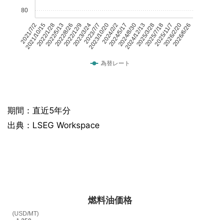
80
2021/7/2
2021/10/15
2022/1/28
2022/5/13
2022/8/26
2022/12/9
2023/3/24
2023/7/7
2023/10/20
2024/2/2
2024/5/17
2024/8/30
2024/12/13
2025/3/28
2025/7/18
2025/11/7
2026/2/20
2026/6/26
為替レート
期間：直近5年分
出典：LSEG Workspace
燃料油価格
(USD/MT)