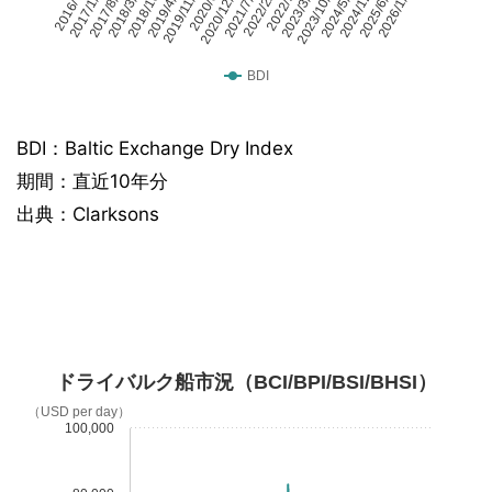
2016/7/1
2017/1/27
2017/8/18
2018/3/16
2018/10/5
2019/4/26
2019/11/15
2020/6/5
2020/12/25
2021/7/16
2022/2/11
2022/9/2
2023/3/31
2023/10/20
2024/5/17
2024/12/6
2025/6/27
2026/1/16
BDI
BDI：Baltic Exchange Dry Index
期間：直近10年分
出典：Clarksons
ドライバルク船市況（BCI/BPI/BSI/BHSI）
（USD per day）
100,000