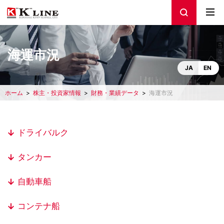
海運市況
JA
EN
ホーム
株主・投資家情報
財務・業績データ
海運市況
ドライバルク
タンカー
自動車船
コンテナ船