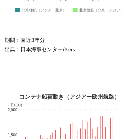
北米往航（アジア→北米）
北米復航（北米→アジア）
期間：直近3年分
出典：日本海事センター/
Piers
コンテナ船荷動き（アジアー欧州航路）
(千TEU)
2,000
1,500