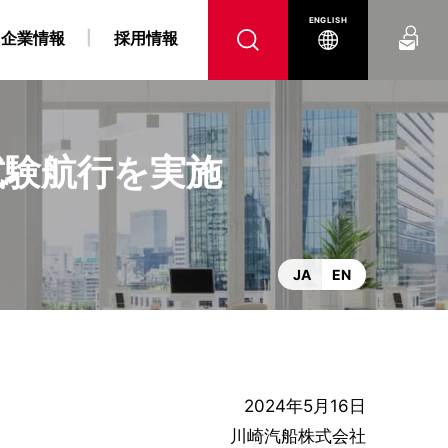
お問い合わせ
ENGLISH
企業情報
採用情報
試験航行を実施
へ
腹
 障がい者採用情報
力事業
“K” LINE REPORT
IRよくあるご質問
“K” LINEの軌跡
燃料戦略事業
“K” LINE With
電子公告
コンテナ船事業
ンス
DX戦略
JA
EN
2024年5月16日
川崎汽船株式会社