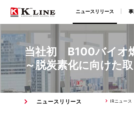
ニュースリリース
事
事業紹介
株主・投資家情報
サステナビリティ
企業情報
採用情報
当社初 B100バイ
ドライバルク船事業
経営方針
社長メッセージ
企業理念
陸上職・海上職 新卒採用情報（船員教育機関学生
IRライブラリ
社長ごあいさつ
“K” LINEグループのサステナ
自動車船事業
財務・業績データ
会社概要
LNG船事
所在
～脱炭素化に向けた取
物流事業
免責事項
サステナビリティレポート/ESGデータブック
川崎汽船グループ 採用情報
ターミナル事業
IRメール配信サービス
陸上職 キャリア
ISO9001認証取
E
ニュースリリース
IRニュース