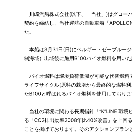
川崎汽船株式会社(以下、「当社」)はグローバルに
契約を締結し、当社運航の自動車船「APOLLO
た。
本船は3月31日(日)にベルギー・ゼーブルージュ港で
制海域）出域後に舶用B100バイオ燃料を用い
バイオ燃料は環境負荷低減が可能な代替燃料で
ライフサイクル(原料の栽培から最終的な燃料利
たB100と呼ばれるバイオ燃料を使用しておりま
当社の環境に関わる長期指針「“K”LINE 環境
る「CO2排出効率2008年比40%改善」を上
ことを掲げております。そのアクションプラン