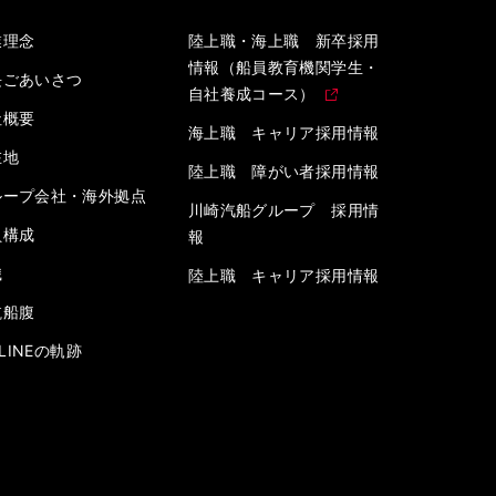
業理念
陸上職・海上職 新卒採用
情報（船員教育機関学生・
長ごあいさつ
自社養成コース）
社概要
海上職 キャリア採用情報
在地
陸上職 障がい者採用情報
ループ会社・海外拠点
川崎汽船グループ 採用情
員構成
報
織
陸上職 キャリア採用情報
航船腹
” LINEの軌跡