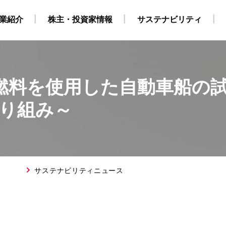
業紹介
株主・投資家情報
サステナビリティ
オ燃料を使用した自動車船の
・自社養成コース）
ビリティ経営
業
地
株式・株主情報
グループ会社・海外拠点
CCS事業
外部からの評価
原油・LPG事業
IRカレンダー
海上職 キャリア採用情報
環境
役員構成
個人株主・投資家の皆様
洋上風力関連事業
社会
組織
ガバナンス
運航船
陸上職
電
り組み～
採用情報
得について
SGデータ
動画
対照表・インデックス
サステナブル・ファイナ
サステナビリティニュース