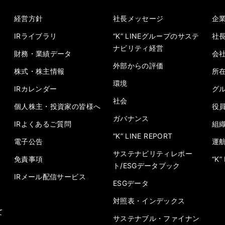
経営方針
社長メッセージ
企
IRライブラリ
“K” LINEグループのサステ
社
ナビリティ経営
財務・業績データ
会
外部からの評価
株式・株主情報
所
環境
IRカレンダー
グ
社会
個人株主・投資家の皆様へ
役
ガバナンス
IRよくあるご質問
組
“K” LINE REPORT
電子公告
運
サステナビリティレポー
免責事項
“K
ト/ESGデータブック
IRメール配信サービス
ESGデータ
対照表・インデックス
て
サステナブル・ファイナン