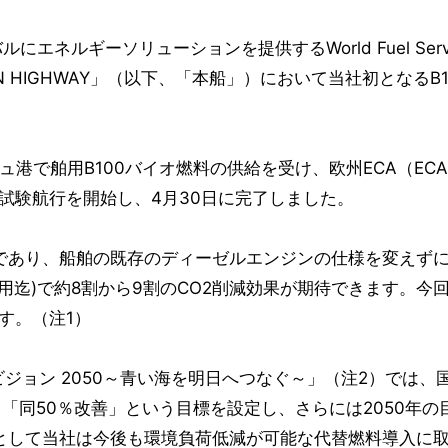
エネルギーソリューションを提供するWorld Fuel Se
N HIGHWAY」（以下、「本船」）において当社初となる
舶用B100バイオ燃料の供給を受け、欧州ECA（ECA：Emis
た試験航行を開始し、4月30日に完了しました。
あり、船舶の既存のディーゼルエンジンの仕様を変えずに
用迄)で約8割から9割のCO2削減効果が期待できます。今
す。（注1）
ビジョン 2050～青い海を明日へつなぐ～」（注2）では、
回る「同50％改善」という目標を設定し、さらには2050年
として当社は今後も環境負荷低減が可能な代替燃料導入に