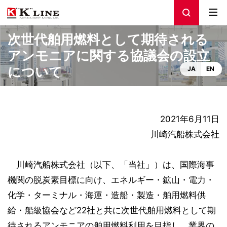
次世代舶用燃料として期待される
アンモニアに関する協議会の設立
について
JA
EN
2021年6月11日
川崎汽船株式会社
川崎汽船株式会社（以下、「当社」）は、国際海事
機関の脱炭素目標に向け、エネルギー・鉱山・電力・
化学・ターミナル・海運・造船・製造・舶用燃料供
給・船級協会など22社と共に次世代舶用燃料として期
待されるアンモニアの舶用燃料利用を目指し、業界の