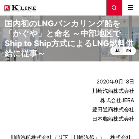
国内初のLNGバンカリング船を
「かぐや」と命名 ～中部地区で
Ship to Ship方式によるLNG燃料供
給に従事～
JA
EN
2020年9月18日
川崎汽船株式会社
株式会社JERA
豊田通商株式会社
日本郵船株式会社
川崎汽船株式会社（以下「川崎汽船」）、株式会社