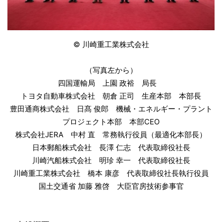
© 川崎重工業株式会社
（写真左から）
四国運輸局 上園 政裕 局長
トヨタ自動車株式会社 朝倉 正司 生産本部 本部長
豊田通商株式会社 日髙 俊郎 機械・エネルギー・プラント
プロジェクト本部 本部CEO
株式会社JERA 中村 直 常務執行役員（最適化本部長）
日本郵船株式会社 長澤 仁志 代表取締役社長
川崎汽船株式会社 明珍 幸一 代表取締役社長
川崎重工業株式会社 橋本 康彦 代表取締役社長執行役員
国土交通省 加藤 雅啓 大臣官房技術参事官