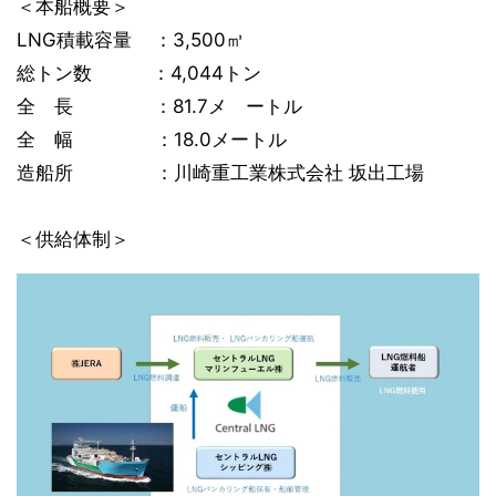
＜本船概要＞
LNG積載容量 ：3,500㎥
総トン数 ：4,044トン
全 長 ：81.7メ ートル
全 幅 ：18.0メートル
造船所 ：川崎重工業株式会社 坂出工場
＜供給体制＞