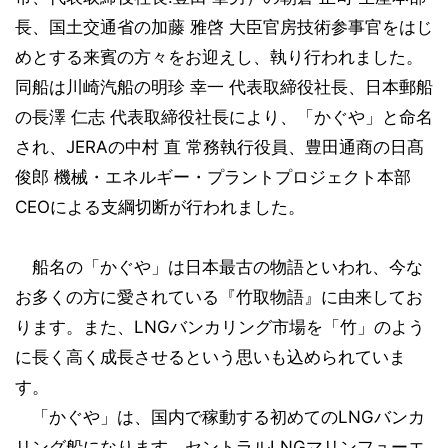
長、国土交通省の加藤 雅啓 大臣官房技術参事官をはじ
めとする来賓の方々をお迎えし、執り行われました。
同船は川崎汽船の明珍 幸一 代表取締役社長、日本郵船
の長澤 仁志 代表取締役社長により、「かぐや」と命名
され、JERAの中村 直 常務執行役員、豊田通商の日髙
俊郎 機械・エネルギー・プラントプロジェクト本部
CEOによる支綱切断が行われました。
船名の「かぐや」は日本最古の物語といわれ、今な
お多くの方に愛されている『竹取物語』に由来してお
ります。また、LNGバンカリング市場を「竹」のよう
に長く高く成長させるという思いも込められていま
す。
「かぐや」は、国内で稼動する初めてのLNGバンカ
リング船になります。セントラルLNGマリンフューエ