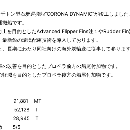
千トン型石炭運搬船”CORONA DYNAMIC”が竣工しま
運搬船です。
上を目的としたAdvanced Flipper Fins注１やRudd
、最新鋭の環境配慮技術を導入しております。
、長期にわたり同社向けの海外炭輸送に従事して参りま
率の改善を目的としたプロペラ前方の船尾付加物です。
の軽減を目的としたプロペラ後方の船尾付加物です。
91,881 MT
2,128 T
8,945 T
数 5/5