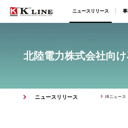
ニュースリリース
事
事業紹介
株主・投資家情報
サステナビリティ
企業情報
採用情報
北陸電力株式会社向け石炭
ドライバルク船事業
経営方針
社長メッセージ
企業理念
陸上職・海上職 新卒採用情報（船員教育機関学生
IRライブラリ
社長ごあいさつ
“K” LINEグループのサステナ
自動車船事業
財務・業績データ
会社概要
LNG船事
所在
物流事業
免責事項
サステナビリティレポート/ESGデータブック
川崎汽船グループ 採用情報
ターミナル事業
IRメール配信サービス
陸上職 キャリア
ISO9001認証取
E
ニュースリリース
IRニュース