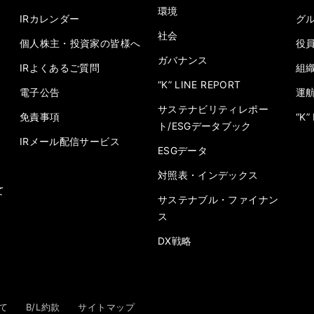
環境
IRカレンダー
グ
社会
個人株主・投資家の皆様へ
役
ガバナンス
IRよくあるご質問
組
“K” LINE REPORT
電子公告
運
サステナビリティレポー
免責事項
“K
ト/ESGデータブック
IRメール配信サービス
ESGデータ
対照表・インデックス
て
サステナブル・ファイナン
ス
DX戦略
て
B/L約款
サイトマップ