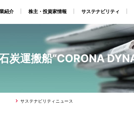
業紹介
株主・投資家情報
サステナビリティ
運搬船“CORONA DYNA
・自社養成コース）
ビリティ経営
業
地
株式・株主情報
グループ会社・海外拠点
CCS事業
外部からの評価
原油・LPG事業
IRカレンダー
海上職 キャリア採用情報
環境
役員構成
個人株主・投資家の皆様
洋上風力関連事業
社会
組織
ガバナンス
運航船
陸上職
電
採用情報
得について
SGデータ
動画
対照表・インデックス
サステナブル・ファイナ
サステナビリティニュース