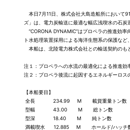
本日7月11日、株式会社大島造船所において91
ズ」は、電力炭輸送に最適な幅広浅喫水の石炭
“CORONA DYNAMIC”はプロペラの推進効率向
ト水処理装置採用による海洋生態系の保護など
本船は、北陸電力株式会社との輸送契約のもと
注１：プロペラへの水流の最適化による推進効
注２：プロペラ後流に起因するエネルギーロス
【本船要目】
全長 234.99 M 載貨重量トン数 
型幅 43.00 M 総トン数 5
型深 18.40 M 純トン数 2
満載喫水 12.885 M ホールド/ハッチ