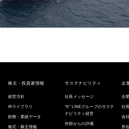
株主・投資家情報
サステナビリティ
企
経営方針
社長メッセージ
企
IRライブラリ
“K” LINEグループのサステ
社
ナビリティ経営
財務・業績データ
会
外部からの評価
株式・株主情報
所