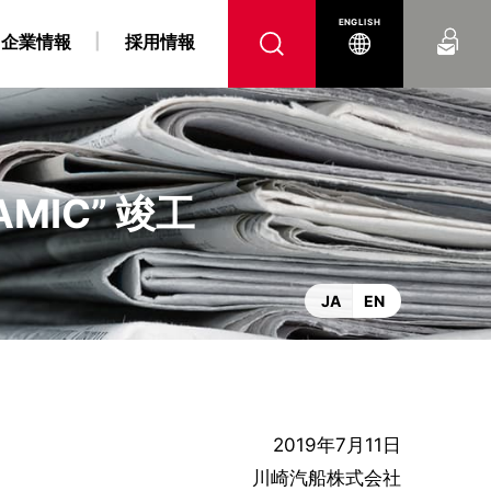
お問い合わせ
ENGLISH
企業情報
採用情報
MIC” 竣工
へ
腹
 障がい者採用情報
力事業
“K” LINE REPORT
IRよくあるご質問
“K” LINEの軌跡
燃料戦略事業
“K” LINE With
電子公告
コンテナ船事業
ンス
DX戦略
JA
EN
2019年7月11日
川崎汽船株式会社