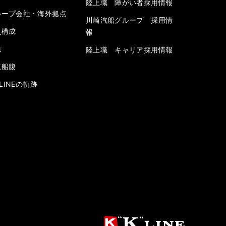
陸上職 障がい者採用情報
ループ会社・海外拠点
川崎汽船グループ 採用情
員構成
報
織
陸上職 キャリア採用情報
航船腹
” LINEの軌跡