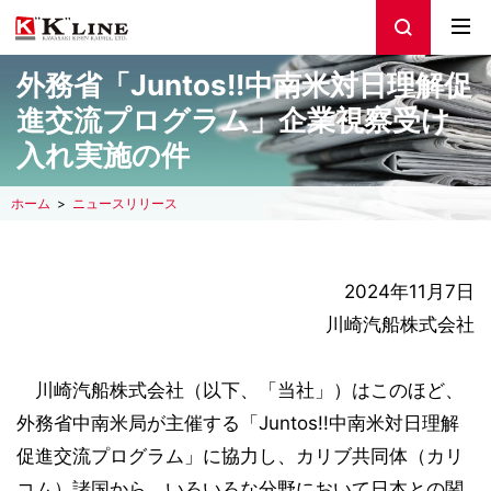
外務省「Juntos!!中南米対日理解促
進交流プログラム」企業視察受け
入れ実施の件
ホーム
ニュースリリース
2024年11月7日
川崎汽船株式会社
川崎汽船株式会社（以下、「当社」）はこのほど、
外務省中南米局が主催する「Juntos!!中南米対日理解
促進交流プログラム」に協力し、カリブ共同体（カリ
コム）諸国から、いろいろな分野において日本との関