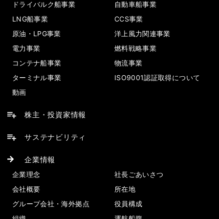
ドライバルク船事業
自動車船事業
LNG船事業
CCS事業
原油・LPG事業
洋上風力関連事業
電力事業
燃料戦略事業
コンテナ船事業
物流事業
ターミナル事業
ISO9001認証取得について
動画
株主・投資家情報
サステナビリティ
企業情報
企業理念
社長ごあいさつ
会社概要
所在地
グループ会社・海外拠点
役員構成
組織
運航船腹