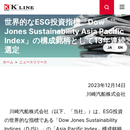
世界的なESG投資指標「Dow
Jones Sustainability Asia Pacific
Index」の構成銘柄として13年連続
選定
JA
EN
ホーム
ニュースリリース
2023年12月14日
川崎汽船株式会社
川崎汽船株式会社（以下、「当社」）は、ESG投資
の世界的な指標である「Dow Jones Sustainability
Indices（DJSI）」の「Asia Pacific Index」構成銘柄