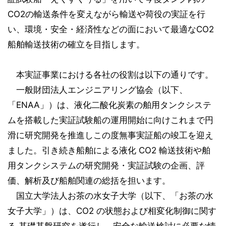
CO2の輸送条件を変えながら輸送や荷役の実証を行
い、環境・安全・経済性などの面において最適なCO2
船舶輸送技術の確立を目指します。
本実証事業における各社の役割は以下の通りです。
一般財団法人エンジニアリング協会（以下、
「ENAA」）は、液化二酸化炭素の舶用タンクシステ
ムを搭載した実証試験船の運用開始に向けこれまで円
滑に研究開発を推進しこの度無事実証船の竣工を迎え
ました。引き続き船舶による液化 CO2 輸送技術や舶
用タンクシステムの研究開発・実証試験の企画、評
価、解析及び船舶関連の総括を担います。
国立大学法人お茶の水女子大学（以下、「お茶の水
女子大学」）は、CO2 の状態および相変化制御に関す