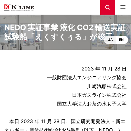
NEDO 実証事業 液化 CO2 輸送実証
試験船「えくすくぅる」が竣工
JA
EN
2023 年 11 月 28 日
一般財団法人エンジニアリング協会
川崎汽船株式会社
日本ガスライン株式会社
国立大学法人お茶の水女子大学
本日 2023 年 11 月 28 日、国立研究開発法人・新エ
ネルギー・産業技術総合開発機構（以下「NEDO」）