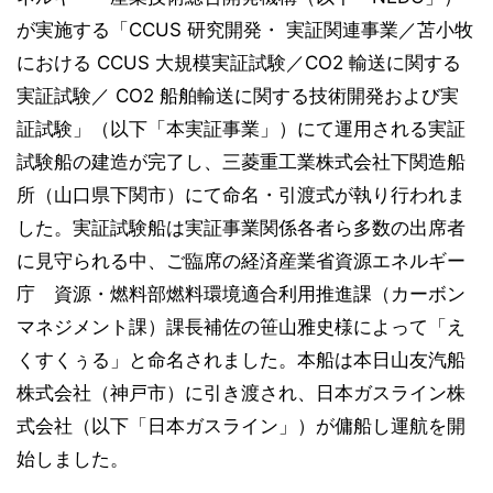
が実施する「CCUS 研究開発・ 実証関連事業／苫小牧
における CCUS 大規模実証試験／CO2 輸送に関する
実証試験／ CO2 船舶輸送に関する技術開発および実
証試験」（以下「本実証事業」）にて運用される実証
試験船の建造が完了し、三菱重工業株式会社下関造船
所（山口県下関市）にて命名・引渡式が執り行われま
した。実証試験船は実証事業関係各者ら多数の出席者
に見守られる中、ご臨席の経済産業省資源エネルギー
庁 資源・燃料部燃料環境適合利用推進課（カーボン
マネジメント課）課長補佐の笹山雅史様によって「え
くすくぅる」と命名されました。本船は本日山友汽船
株式会社（神戸市）に引き渡され、日本ガスライン株
式会社（以下「日本ガスライン」）が傭船し運航を開
始しました。