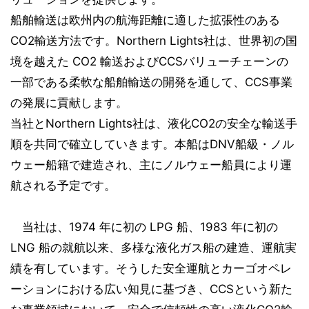
船舶輸送は欧州内の航海距離に適した拡張性のある
CO2輸送方法です。Northern Lights社は、世界初の国
境を越えた CO2 輸送およびCCSバリューチェーンの
一部である柔軟な船舶輸送の開発を通して、CCS事業
の発展に貢献します。
当社とNorthern Lights社は、液化CO2の安全な輸送手
順を共同で確立していきます。本船はDNV船級・ノル
ウェー船籍で建造され、主にノルウェー船員により運
航される予定です。
当社は、1974 年に初の LPG 船、1983 年に初の
LNG 船の就航以来、多様な液化ガス船の建造、運航実
績を有しています。そうした安全運航とカーゴオペレ
ーションにおける広い知見に基づき、CCSという新た