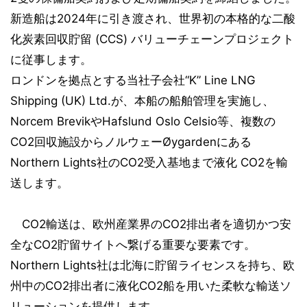
新造船は2024年に引き渡され、世界初の本格的な二酸
化炭素回収貯留 (CCS) バリューチェーンプロジェクト
に従事します。
ロンドンを拠点とする当社子会社“K” Line LNG
Shipping (UK) Ltd.が、本船の船舶管理を実施し、
Norcem BrevikやHafslund Oslo Celsio等、複数の
CO2回収施設からノルウェーØygardenにある
Northern Lights社のCO2受入基地まで液化 CO2を輸
送します。
CO2輸送は、欧州産業界のCO2排出者を適切かつ安
全なCO2貯留サイトへ繋げる重要な要素です。
Northern Lights社は北海に貯留ライセンスを持ち、欧
州中のCO2排出者に液化CO2船を用いた柔軟な輸送ソ
リューションを提供します。