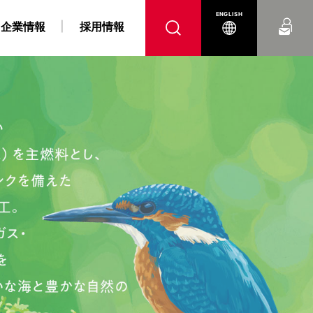
お問い合わせ
ENGLISH
企業情報
採用情報
へ
腹
 障がい者採用情報
力事業
“K” LINE REPORT
IRよくあるご質問
“K” LINEの軌跡
燃料戦略事業
“K” LINE With
電子公告
コンテナ船事業
ンス
DX戦略