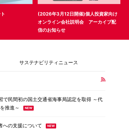
)個人投資家向け
(2026年3月3日開催)個人投資家向け
“
 アーカイブ配
WEB会社説明会 アーカイブ配信のお
知らせ
サステナビリティ
ニュース
習で民間初の国土交通省海事局認定を取得 ～代
を推進～
者への支援について