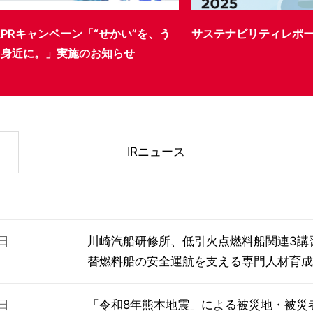
ステナビリティレポート
(2026年3月12日開催
オンライン会社説明会
信のお知らせ
IRニュース
7日
川崎汽船研修所、低引火点燃料船関連3講
替燃料船の安全運航を支える専門人材育成
5日
「令和8年熊本地震」による被災地・被災