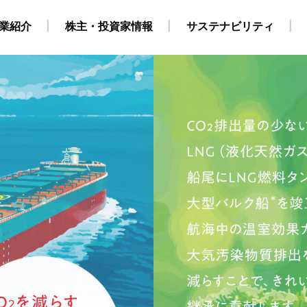
業紹介
株主・投資家情報
サステナビリティ
・自社養成コース）
ビリティ経営
業
地
株式・株主情報
グループ会社・海外拠点
CCS事業
外部からの評価
原油・LPG事業
IRカレンダー
海上職 キャリア採用情報
環境
役員構成
個人株主・投資家の皆様
洋上風力関連事業
社会
組織
ガバナンス
運航船
陸上職
電
採用情報
得について
SGデータ
動画
対照表・インデックス
サステナブル・ファイナ