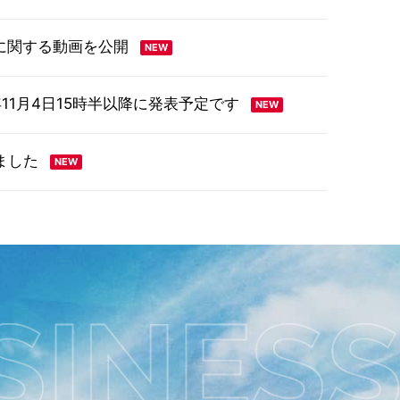
に関する動画を公開
年11月4日15時半以降に発表予定です
ました
年11月4日15時半以降に発表予定です
習で民間初の国土交通省海事局認定を取得 ～代
を推進～
ました
者への支援について
本基準〕（連結）
（385KB）