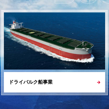
0日
「世界海洋デー」に合わせた世界一斉清掃
4日
2026年度第１四半期 決算説明会資料
適時開示
日
ESG指数「FTSE4Good Index Series」「FT
JPX Blossom Japan Sector Relati
4日
海運市況を更新しました
日
フィリピン・ミンダナオ島沖における地震
ドライバルク船事業