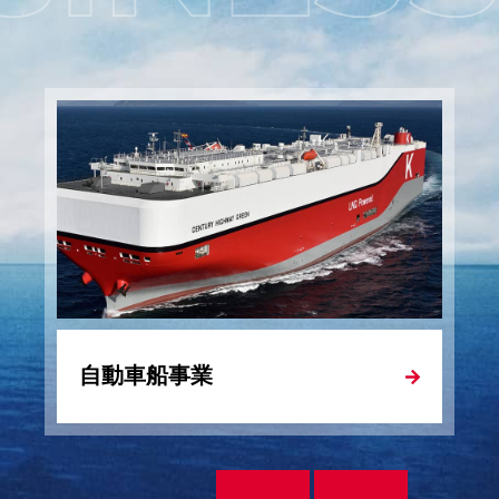
活動の実施
（2,150KB）
SE JPX Blossom Japan Index」 「FTSE
ve Index」の構成銘柄に継続選定
被害への支援について
自動車船事業