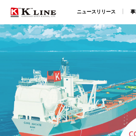
ニュースリリース
事
事業紹介
株主・投資家情報
サステナビリティ
企業情報
採用情報
ドライバルク船事業
経営方針
社長メッセージ
企業理念
陸上職・海上職 新卒採用情報（船員教育機関学生
IRライブラリ
社長ごあいさつ
“K” LINEグループのサステナ
自動車船事業
財務・業績データ
会社概要
LNG船事
所在
物流事業
免責事項
サステナビリティレポート/ESGデータブック
川崎汽船グループ 採用情報
ターミナル事業
IRメール配信サービス
陸上職 キャリア
ISO9001認証取
E