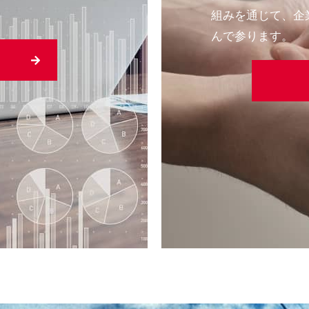
。
組みを通じて、企
んで参ります。