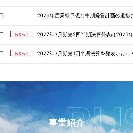
5日
2026年度業績予想と中期経営計画の進捗
4日
2027年3月期第2四半期決算発表は2026
お知らせ
4日
2027年3月期第1四半期決算を発表いたし
お知らせ
4日
7日
2027年3月期第2四半期決算発表は2026
川崎汽船研修所、低引火点燃料船関連3講
お知らせ
替燃料船の安全運航を支える専門人材育成
4日
2027年3月期第1四半期決算を発表いたし
お知らせ
5日
「令和8年熊本地震」による被災地・被災
事業紹介
4日
2027年３月期 第１四半期決算短信〔日
適時開示