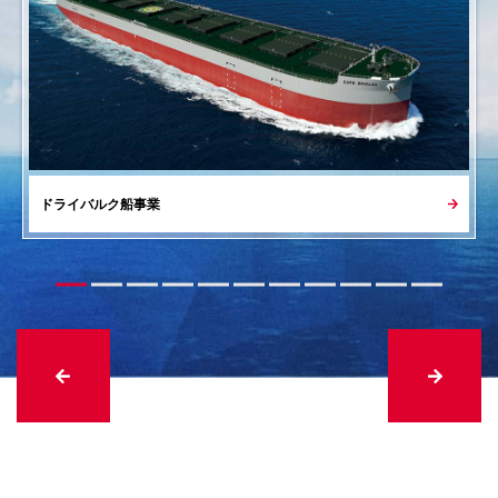
2026年08月05日
2027年3月期第1四半期決算を発表いたしました
「令和8年熊本地震」による被災地・被災者への支援に
ついて
2026年08月04日
適時開示
2026年07月30日
2027年３月期 第１四半期決算短信〔日本基準〕（連
結）
「世界海洋デー」に合わせた世界一斉清掃活動の実施
ドライバルク船事業
（385KB）
2026年08月04日
適時開示
2026年07月21日
2026年度第１四半期 決算説明会資料
（2,150KB）
ESG指数「FTSE4Good Index Series」「FTSE JPX
Blossom Japan Index」 「FTSE JPX Blossom Japan
Sector Relative Index」の構成銘柄に継続選定
2026年08月04日
海運市況を更新しました
2026年07月17日