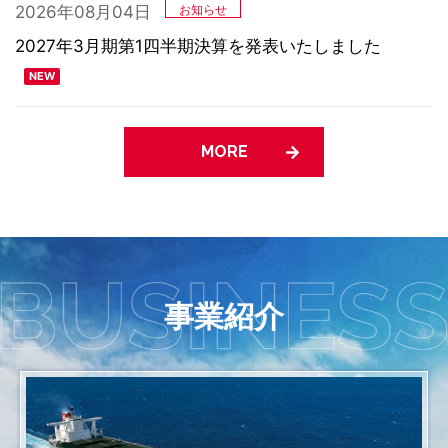
2026年08月04日
お知らせ
2027年3月期第1四半期決算を発表いたしました
MORE
MORE
MORE
NEWS
NEWS
事業紹介
2026年08月04日
2026年08月07日
お知らせ
2027年3月期第2四半期決算発表は2026年11月4日15
川崎汽船研修所、低引火点燃料船関連3講習で民間初
時半以降に発表予定です
の国土交通省海事局認定を取得 ～代替燃料船の安全運
航を支える専門人材育成を推進～
2026年08月04日
お知らせ